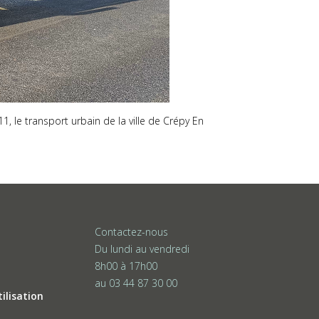
le transport urbain de la ville de Crépy En
Contactez-nous
Du lundi au vendredi
8h00 à 17h00
au 03 44 87 30 00
ilisation