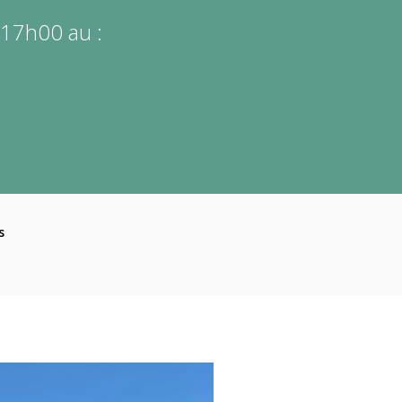
17h00 au :
s