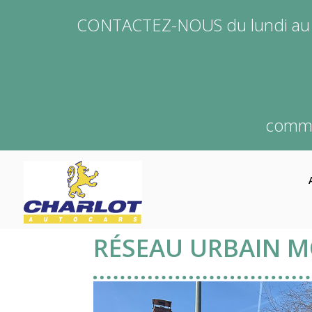
Aller
Panneau de gestion des cookies
CONTACTEZ-NOUS du lundi au v
au
contenu
principal
comme
Main
navigation
RÉSEAU URBAIN M