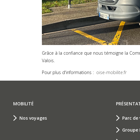
Grâce à la confiance que nous témoigne la Comm
Valois.
Pour plus d'informations :
oise-mobilite.fr
MOBILITÉ
PRÉSENTA
Nos voyages
Parc de 
Groupe